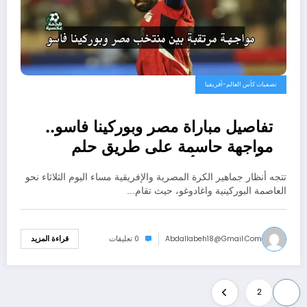
تصفيات كأس العالم-أفريقيا
تفاصيل مباراة مصر وبوركينا فاسو..
مواجهة حاسمة على طريق حلم
التأهل إلى كأس العالم 2026
تتجه أنظار جماهير الكرة المصرية والإفريقية مساء اليوم الثلاثاء نحو
العاصمة البوركينية واغادوغو، حيث تقام…
Abdallabeh18@gmail.com
0 تعليقات
قراءة المزيد
Posts
2
1