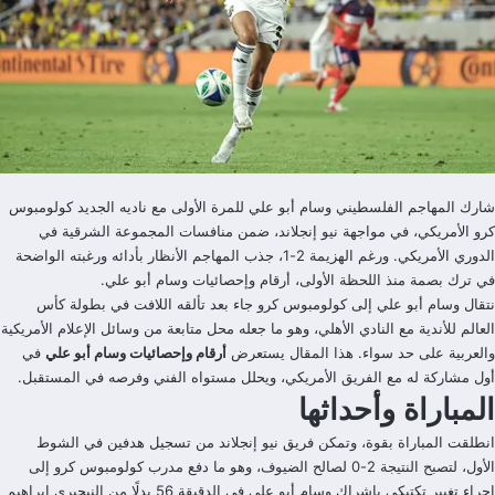
شارك المهاجم الفلسطيني وسام أبو علي للمرة الأولى مع ناديه الجديد كولومبوس
كرو الأمريكي، في مواجهة نيو إنجلاند، ضمن منافسات المجموعة الشرقية في
الدوري الأمريكي. ورغم الهزيمة 2-1، جذب المهاجم الأنظار بأدائه ورغبته الواضحة
في ترك بصمة منذ اللحظة الأولى، أرقام وإحصائيات وسام أبو علي.
نتقال وسام أبو علي إلى كولومبوس كرو جاء بعد تألقه اللافت في بطولة كأس
العالم للأندية مع النادي الأهلي، وهو ما جعله محل متابعة من وسائل الإعلام الأمريكية
والعربية على حد سواء. هذا المقال يستعرض
أرقام وإحصائيات وسام أبو علي
في
أول مشاركة له مع الفريق الأمريكي، ويحلل مستواه الفني وفرصه في المستقبل.
المباراة وأحداثها
انطلقت المباراة بقوة، وتمكن فريق نيو إنجلاند من تسجيل هدفين في الشوط
الأول، لتصبح النتيجة 2-0 لصالح الضيوف، وهو ما دفع مدرب كولومبوس كرو إلى
إجراء تغيير تكتيكي بإشراك وسام أبو علي في الدقيقة 56 بدلًا من النيجيري إبراهيم