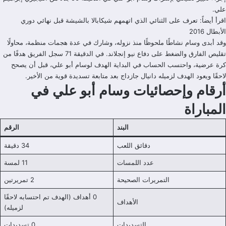
علي.
اقرأ أيضاً:
تعرف على الثنائي الذي اتهمهم شيكابالا بالشيشة قبل نهائي دوري
الأبطال 2016
وقد أبدى وسام نشاطًا ملحوظًا منذ نزوله، وشارك في عدة هجمات منظمة، محاولًا
تقليص الفارق والضغط على دفاع نيو إنجلاند. في الدقيقة 71 سجل الفريق هدفًا من
كرة عرضية، واحتسب الحساب في البداية الهدف لوسام أبو علي، قبل أن يصحح
لاحقًا ويعود الهدف لزميله دانيال جازداج بعد متابعة تسديدة قوية من الأخير.
أرقام وإحصائيات وسام أبو علي في
المباراة
البند
الرقم
دقائق اللعب
34 دقيقة
عدد اللمسات
11 لمسة
التمريرات الصحيحة
2 تمريرتين
0 أهداف (الهدف تم احتسابه لاحقًا
الأهداف
لزميله)
التسديدات
0 تسديدات