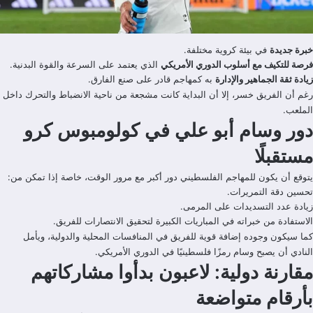
خبرة جديدة
في بيئة كروية مختلفة.
فرصة للتكيف مع أسلوب الدوري الأمريكي
الذي يعتمد على السرعة والقوة البدنية.
زيادة ثقة الجماهير والإدارة
به كمهاجم قادر على صنع الفارق.
رغم أن الفريق خسر، إلا أن البداية كانت مشجعة من ناحية الانضباط والتحرك داخل
الملعب.
دور وسام أبو علي في كولومبوس كرو
مستقبلًا
يتوقع أن يكون للمهاجم الفلسطيني دور أكبر مع مرور الوقت، خاصة إذا تمكن من:
تحسين دقة التمريرات.
زيادة عدد التسديدات على المرمى.
الاستفادة من خبراته في المباريات الكبيرة لتحقيق الانتصارات للفريق.
كما سيكون وجوده إضافة قوية للفريق في المنافسات المحلية والدولية، ويأمل
النادي أن يصبح وسام رمزًا فلسطينيًا في الدوري الأمريكي.
مقارنة دولية: لاعبون بدأوا مشاركاتهم
بأرقام متواضعة