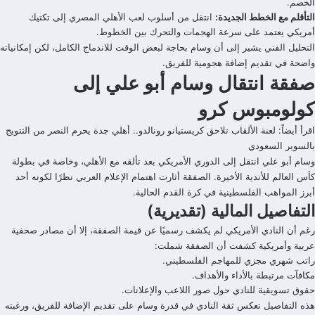
الخصم.
التأقلم مع الخطط الجديدة:
انتقل من أسلوب لعب الأهلي المصري إلى تكتيك
أمريكي يعتمد على سرعة الهجمات والتحرك بين الخطوط.
التحليل الفني يشير إلى أن وسام بحاجة لبعض الوقت للاندماج الكامل، لكن إمكانياته
واضحة في تقديم إضافة هجومية للفريق.
صفقة انتقال وسام أبو علي إلى
كولومبوس كرو
اقرأ أيضاً:
لعنة الألقاب تلاحق كريستيانو رونالدو.. أهلي جدة يحرم النصر من التتويج
بالسوبر السعودي
وسام أبو علي انتقل إلى الدوري الأمريكي بعد تألقه مع الأهلي، وخاصة في بطولة
كأس العالم للأندية الأخيرة. الصفقة أثارت اهتمام الإعلام العربي نظرًا لكونه أحد
أبرز المواهب الفلسطينية في كرة القدم الحالية.
التفاصيل المالية (تقديرية)
رغم أن النادي الأمريكي لم يكشف رسميًا عن قيمة الصفقة، إلا أن مصادر صحفية
عربية وأمريكية كشفت أن الصفقة شملت:
راتب شهري مجزي للمهاجم الفلسطيني.
مكافآت مرتبطة بالأداء والأهداف.
حقوق تسويقية للنادي حول صور اللاعب والإعلانات.
هذه التفاصيل تعكس ثقة النادي في قدرة وسام على تقديم الإضافة للفريق، ورغبته