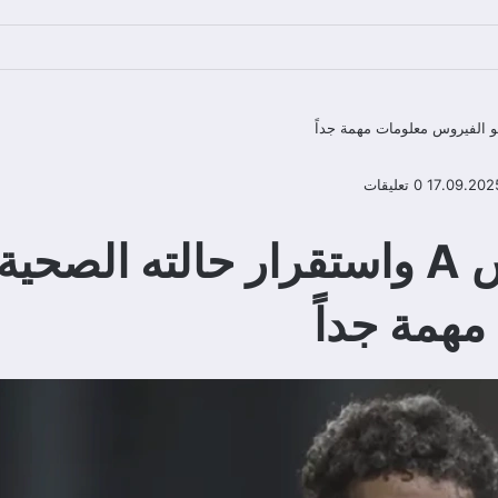
17.09.202
0 تعليقات
إصابة إمام عاشور بفيروس A واستقرار
همة جداً