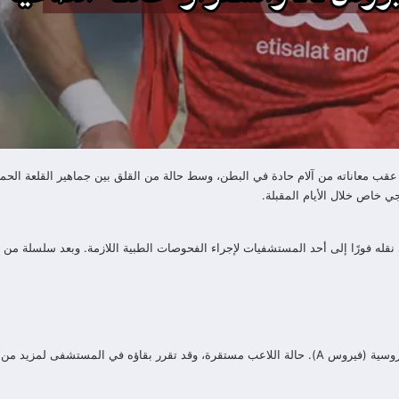
إمام عاشور بفيروس A بعد نقله إلى المستشفى عقب معاناته من آلام حادة في البطن، وسط حالة من القلق بي
قله فورًا إلى أحد المستشفيات لإجراء الفحوصات الطبية اللازمة. وبعد سلسلة من ا
ي خاص لتنفيذه خلال الأيام القادمة”.