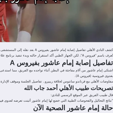
كشف النادي الأهلي تفاصيل إصابة 
تُعرف باسم “فيروس A”، لكن الجهاز الطبي أكد استقرار حالته وبدء تنفيذ برنامج علاجي خاص خلال الأيام المقبلة.
تفاصيل إصابة إمام عاشور بفيروس A
اشتكى إمام عاشور من آلام مفاجئة في البطن أثناء تواجده مع الفريق، مما استدعى ن
بعدوى فيروسية (فيروس A).
مفاوضات الأهلي مع فرناندو سانتوس لخلافة ريبيرو.. تفاصيل الجلسة وموقف الإدارة
تصريحات طبيب الأهلي أحمد جاب الله
قال طبيب الفريق عبر الموقع الرسمي للنادي:
“نتائج التحاليل والفحوصات الطبية التي خضع لها إمام عاشور أثبتت تعرضه لعدوى فيروسية (فيروس A). حالة اللاعب مستقرة، وقد تقرر بقاؤه في المستشفى لمزيد من الاطمئنان، على أن يتم وضع برنامج علاج
حالة إمام عاشور الصحية الآن