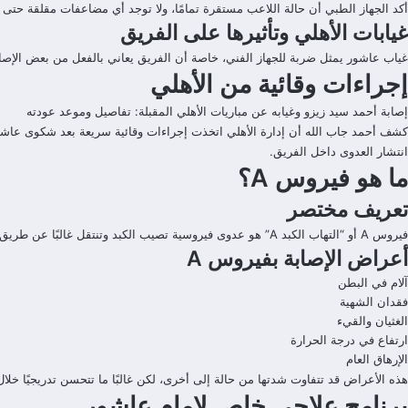
أكد الجهاز الطبي أن حالة اللاعب مستقرة تمامًا، ولا توجد أي مضاعفات مقلقة حتى 
غيابات الأهلي وتأثيرها على الفريق
غياب عاشور يمثل ضربة للجهاز الفني، خاصة أن الفريق يعاني بالفعل من بعض الإصابا
إجراءات وقائية من الأهلي
إصابة أحمد سيد زيزو وغيابه عن مباريات الأهلي المقبلة: تفاصيل وموعد عودته
كشف أحمد جاب الله أن إدارة الأهلي اتخذت إجراءات وقائية سريعة بعد شكوى عاشور
انتشار العدوى داخل الفريق.
ما هو فيروس A؟
تعريف مختصر
فيروس A أو “التهاب الكبد A” هو عدوى فيروسية تصيب الكبد وتنتقل غالبًا عن طريق الطعام أو المياه الملوثة. ورغم أنه مرض شائع، إلا أن معظم الحالات تُشفى تمامًا مع الراحة والعلاج المناسب.
أعراض الإصابة بفيروس A
آلام في البطن
فقدان الشهية
الغثيان والقيء
ارتفاع في درجة الحرارة
الإرهاق العام
هذه الأعراض قد تتفاوت شدتها من حالة إلى أخرى، لكن غالبًا ما تتحسن تدريجيًا خلال
برنامج علاجي خاص لإمام عاشور