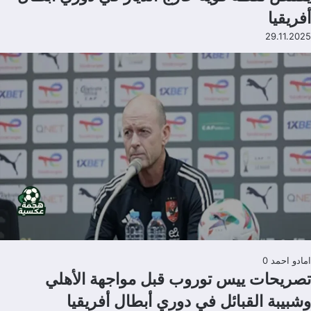
أفريقيا
29.11.2025
امادو احمد
0
تصريحات ييس توروب قبل مواجهة الأهلي
وشبيبة القبائل في دوري أبطال أفريقيا