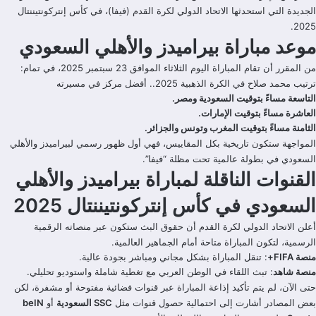
الجديدة التي استحدثها الاتحاد الدولي لكرة القدم (فيفا)، في كأس إنتركونتيننتال
2025.
موعد مباراة بيراميدز والأهلي السعودي
من المقرر أن تقام المباراة اليوم الثلاثاء الموافق 23 سبتمبر 2025، في تمام:
ترتيب محمد صلاح في الكرة الذهبية 2025.. أفضل مركز في مسيرته
التاسعة مساءً بتوقيت السعودية ومصر.
العاشرة مساءً بتوقيت الإمارات.
الثامنة مساءً بتوقيت المغرب وتونس والجزائر.
المواجهة ستكون تاريخية بكل المقاييس، فهي أول ظهور رسمي لبيراميدز والأهلي
السعودي في بطولة عالمية تحت مظلة “فيفا”.
القنوات الناقلة لمباراة بيراميدز والأهلي
السعودي في كأس إنتركونتيننتال 2025
أعلن الاتحاد الدولي لكرة القدم أن حقوق البث ستكون عبر منصاته الرقمية
الرسمية، لتكون المباراة متاحة أمام الجماهير العالمية.
منصة FIFA+
: تنقل المباراة بشكل مجاني ومباشر بجودة عالية.
منصة شاهد
: تبث اللقاء في الوطن العربي مع تغطية شاملة واستوديو تحليلي.
حتى الآن، لم يتم تأكيد إذاعة المباراة عبر قنوات فضائية مفتوحة أو مشفرة، لكن
بعض المصادر أشارت إلى احتمالية حصول قنوات مثل
SSC السعودية
أو
beIN