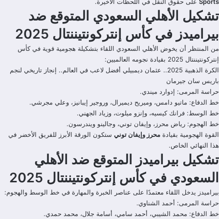
Sports
على حقوق النقل في اللحظات الأخيرة.
تشكيل الأهلي السعودي المتوقع ضد
بيراميدز في كأس إنتركونتيننتال 2025
من المنتظر أن يخوض الأهلي السعودي اللقاء بتشكيلة هجومية قوية في كأس
إنتركونتيننتال 2025 بقيادة نجومه العالميين:
الكرة الذهبية 2025.. عثمان ديمبيلي أفضل لاعب في العالم.. إنجاز تاريخي لنجم
باريس سان جيرمان
حراسة المرمى: إدوارد ميندي.
خط الدفاع: ماتيو دامس، وميريح ديميرال، وروجير إيبانيز، وعلي مجرشي.
خط الوسط: فرانك كيسيه، وإنزو ميلوت، وزياد الجهني.
خط الهجوم: رياض محرز، وإيفان توني، وجالينو ويندرسون.
القوة الهجومية بقيادة
محرز وإيفان توني
ستكون الورقة الأبرز للفريق الأخضر في
هذا النهائي الخاص.
تشكيل بيراميدز المتوقع ضد الأهلي
السعودي في كأس إنتركونتيننتال 2025
بيراميدز يدخل اللقاء معتمدًا على عناصر الخبرة والمهارة في خط الوسط والهجوم:
حراسة المرمى: أحمد الشناوي.
خط الدفاع: محمد الشيبي، أحمد سامي، أسامة جلال، محمد حمدي.