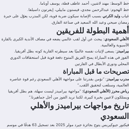
خط الوسط: مهند لاشين، أحمد عاطف قطة، يوسف أوباما.
خط الهجوم: عبدالرحمن مجدي، فيستون ماييلي، إيفرتون داسيلفا.
غياب
وليد الكرتي
بسبب الإصابة سيكون ضربة قوية، لكن المدرب يعوّل على خبرة
رمضان صبحي وعبد الله السعيد في صناعة الفارق.
أهمية البطولة للفريقين
الأهلي السعودي
: يبحث عن أول لقب عالمي يضعه في مصاف الأندية الكبرى بالقارة
الآسيوية والعالمية.
بيراميدز
: يسعى لإثبات نفسه عالميًا بعد سيطرته القارية كونه بطل أفريقيا.
الفوز في هذه المباراة يمنح الفريق المتوج دفعة قوية قبل استحقاقات الدوري
المحلي ودوري الأبطال في القارتين
تصريحات ما قبل المباراة
مدرب بيراميدز
: “نؤمن بقدرتنا على مواجهة الأهلي السعودي رغم قوة عناصره
العالمية، وسنلعب لتحقيق اللقب.”
رياض محرز (الأهلي السعودي):
“مواجهة بيراميدز ليست سهلة، هم بطل أفريقيا
ويمتلكون لاعبين بخبرة كبيرة، لكننا نريد الفوز من أجل جماهيرنا.”
تاريخ مواجهات بيراميدز والأهلي
السعودي
فيكتور جيوكيريس يتوج بجائزة جيرد مولر 2025 بعد تسجيل 63 هدفًا في موسم