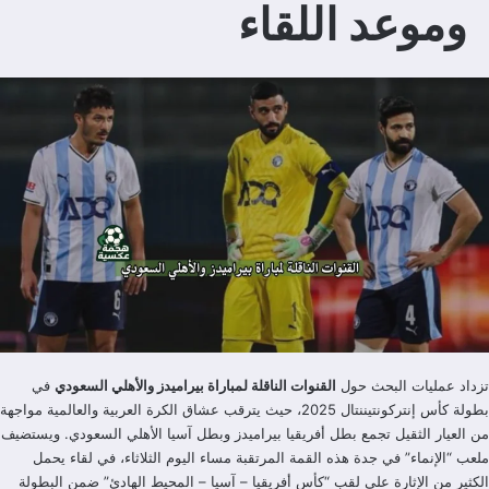
وموعد اللقاء
تزداد عمليات البحث حول
القنوات الناقلة لمباراة بيراميدز والأهلي السعودي
في
بطولة كأس إنتركونتيننتال 2025، حيث يترقب عشاق الكرة العربية والعالمية مواجهة
من العيار الثقيل تجمع بطل أفريقيا بيراميدز وبطل آسيا الأهلي السعودي. ويستضيف
ملعب “الإنماء” في جدة هذه القمة المرتقبة مساء اليوم الثلاثاء، في لقاء يحمل
الكثير من الإثارة على لقب “كأس أفريقيا – آسيا – المحيط الهادئ” ضمن البطولة