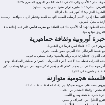
موعد مباراة الأهلي والزمالك في القمة 131 في الدوري المصري 2025
العرض المالي: 3.5 مليون دولار سنويًا له ولجهازه المعاون.
الشرط الجزائي: 6 أشهر في حال الإقالة.
التفاصيل: إدارة الأهلي أرسلت الصيغة النهائية للعقد وتنتظر الرد بالموافقة الرسمية
لإعلانه مدربًا للفريق.
هذه الخطوة تؤكد أن الأهلي جاد في التعاقد مع
مدرب عالمي
قادر على إعادة بناء
الفريق فنيًا وذهنيًا.
خبرة أوروبية وثقافة جماهيرية
برونو لاجي (49 عامًا) ليس غريبًا عن الضغوط.
مع بنفيكا البرتغالي: قاد الفريق للفوز بلقب الدوري.
في الدوري الإنجليزي: درب وولفرهامبتون وقدم مستويات قوية.
هذه الخبرات تجعله معتادًا على أجواء المباريات الكبيرة والجماهير الضاغطة، وهو
أمر مهم جدًا في نادٍ بحجم الأهلي الذي يُعتبر الأكثر تتويجًا في إفريقيا وصاحب أكبر
قاعدة جماهيرية في القارة.
فلسفة هجومية متوازنة
برونو يعتمد على مرونة تكتيكية بين (4-3-3، 4-4-2، 4-2-3-1).
الاستحواذ والبناء المنظم من الخلف.
حرية كبيرة للأجنحة وصانع اللعب.
تنويع الحلول بين الأطراف والعمق.