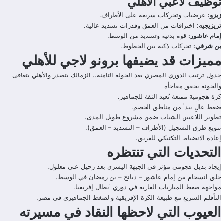
توظيف لاعبي الأهلي
زيزو:
عرضيات وتحركات سريعة على الأطراف.
تريزيجيه:
اختراقات من العمق وقدرات تسديد عالية.
إمام عاشور:
قوة بدنية وتسديد من الوسط.
بن شرقي:
تحركات ذكية بين الخطوط.
مميزات قد يضيفها برونو لاجي للأهلي
جدول ترتيب الدوري المصري بعد الجولة الثامنة.. الزمالك يتصدر والأهلي يتعافى
والجونة يحقق مفاجأة
كرة هجومية ممتعة تُعيد الثقة للجماهير.
ضغط عالٍ يبدأ من مناطق الخصم.
تطوير اللاعبين الشباب ضمن مشروع طويل المدى.
تنويع طرق التسجيل (الأطراف – التسديد – العمق).
إعادة الانضباط التكتيكي للفريق.
التحديات التي تنتظره
إيجاد بديل هجومي مؤثر في الجبهة اليسرى بعد رحيل علي معلول.
خلق انسجام بين إمام عاشور – ديانج – بن رمضان في الوسط.
مواجهة ضغط المباريات القارية في دوري أبطال إفريقيا.
التأقلم السريع مع طبيعة الكرة الإفريقية والضغط الجماهيري في مصر.
العيوب التي لاحظها النقاد في مسيرته