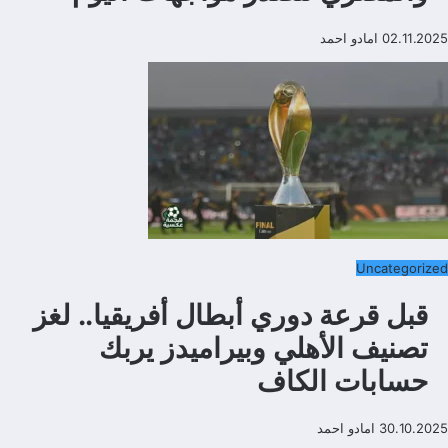
02.11.2025
امادو احمد
Uncategorized
قبل قرعة دوري أبطال أفريقيا.. لغز
تصنيف الأهلي وبيراميدز يربك
حسابات الكاف
30.10.2025
امادو احمد