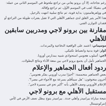
رغم نجاحاته، إلا أن برونو يعاني من تراجع ملحوظ في الموسم الثاني من عمله:
في بنفيكا: لقب في الموسم الأول، ثم تراجع وإقالة.
في وولفرهامبتون: بداية قوية، ثم نتائج سلبية انتهت بالرحيل.
هذا الأمر يثير القلق لدى جماهير الأهلي التي لا تقبل بفترات طويلة من التراجع أو
فقدان التوازن الفني.
مقارنة بين برونو لاجي ومدربين سابقين
للأهلي
موسيماني:
اعتمد على الواقعية الدفاعية والمرتدات.
كولر:
قوة بدنية وانضباط تكتيكي.
لاجي:
أسلوب هجومي استحواذي شبيه بمدارس أوروبا.
الجماهير تأمل أن يجمع برونو لاجي بين متعة الأداء ونتائج البطولات.
ردود أفعال الجماهير والإعلام
بعض الجماهير متحمسة: “أخيرًا مدرب أوروبي بفكر هجومي”.
آخرون متخوفون: “هل سيتأقلم بسرعة مع الأجواء في مصر؟”.
الإعلام الأوروبي وصف الأهلي بأنه “أكبر تحدٍ في مسيرة لاجي”.
مستقبل الأهلي مع برونو لاجي
نتيجة مباراة بيراميدز وأهلي جدة.. بيراميدز يتوج ببطل نصف الأرض في كأس
إنتركونتيننتال