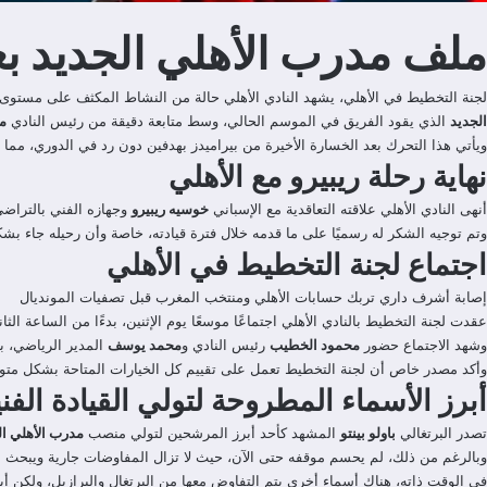
ملف مدرب الأهلي الجديد بع
لجنة التخطيط في الأهلي، يشهد النادي الأهلي حالة من النشاط المكثف على مستوى إدا
الجديد
الذي يقود الفريق في الموسم الحالي، وسط متابعة دقيقة من رئيس النادي
م
ويأتي هذا التحرك بعد الخسارة الأخيرة من بيراميدز بهدفين دون رد في الدوري، مما 
نهاية رحلة ريبيرو مع الأهلي
أنهى النادي الأهلي علاقته التعاقدية مع الإسباني
خوسيه ريبيرو
وجهازه الفني بالتراضي،
وتم توجيه الشكر له رسميًا على ما قدمه خلال فترة قيادته، خاصة وأن رحيله جاء بشك
اجتماع لجنة التخطيط في الأهلي
إصابة أشرف داري تربك حسابات الأهلي ومنتخب المغرب قبل تصفيات المونديال
عقدت لجنة التخطيط بالنادي الأهلي اجتماعًا موسعًا يوم الإثنين، بدءًا من الساعة ال
وشهد الاجتماع حضور
محمود الخطيب
رئيس النادي و
محمد يوسف
المدير الرياضي، با
وأكد مصدر خاص أن لجنة التخطيط تعمل على تقييم كل الخيارات المتاحة بشكل متوازن، 
أبرز الأسماء المطروحة لتولي القيادة الفني
تصدر البرتغالي
باولو بينتو
المشهد كأحد أبرز المرشحين لتولي منصب
مدرب الأهلي ال
وبالرغم من ذلك، لم يحسم موقفه حتى الآن، حيث لا تزال المفاوضات جارية ويبحث ا
في الوقت ذاته، هناك أسماء أخرى يتم التفاوض معها من البرتغال والبرازيل، ولكن أب