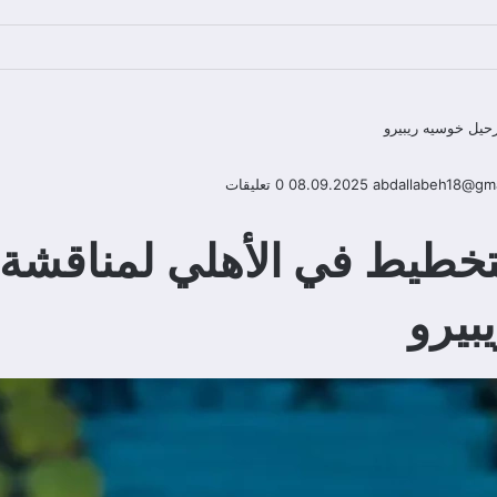
حيل خوسيه ريبيرو
abdallabeh18@gma
08.09.2025
0 تعليقات
لتخطيط في الأهلي لمناقشة
بيرو