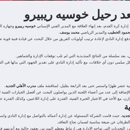
د رحيل خوسيه ريبيرو
رة كرة القدم، بعد إنهاء العلاقة مع المدير الفني الإسباني
خوسيه ريبيرو
وجهازه ال
حمود الخطيب
والمدير الرياضي
محمد يوسف
.
دفع إدارة النادي لإعادة ترتيب أولويات الفريق من خلال البحث عن قيادة فنية قوية 
 بعد سلسلة من النتائج المتذبذبة التي لم تلب توقعات الإدارة والجماهير.
ل سلمي دون أي خلافات، مع تأكيد إدارة النادي على تقدير الجهود التي بذلها في الف
ثانية عشر ظهرًا واستمر حتى بعد الرابعة بقليل، لمناقشة ملف
مدرب الأهلي الجديد
.
لإضافة إلى عدد من أعضاء اللجنة الذين يواصلون البحث عن أفضل الخيارات الفنية لق
مع الأخذ في الاعتبار الخبرة الفنية، القدرة على إدارة اللاعبين، وكذلك القدرة ع
ة
جديد
، حيث قامت الشركة المسئولة عن إدارة أعماله بالتواصل مع إدارة النادي واس
لطرفان عن صيغة مناسبة لضمان نجاح التعاقد.
رز التحديات التي تواجه الإدارة هي ارتباط معظم المدربين بعقود حالية مع أنديتهم 