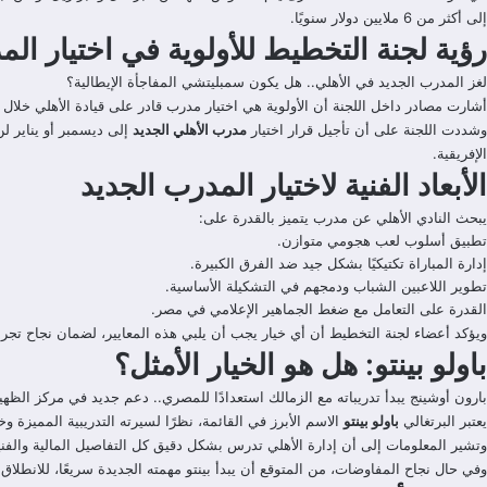
إلى أكثر من 6 ملايين دولار سنويًا.
رؤية لجنة التخطيط للأولوية في اختيار ال
لغز المدرب الجديد في الأهلي.. هل يكون سمبليتشي المفاجأة الإيطالية؟
أشارت مصادر داخل اللجنة أن الأولوية هي اختيار مدرب قادر على قيادة الأهلي خلال 
وشددت اللجنة على أن تأجيل قرار اختيار
مدرب الأهلي الجديد
إلى ديسمبر أو يناير ل
الإفريقية.
الأبعاد الفنية لاختيار المدرب الجديد
يبحث النادي الأهلي عن مدرب يتميز بالقدرة على:
تطبيق أسلوب لعب هجومي متوازن.
إدارة المباراة تكتيكيًا بشكل جيد ضد الفرق الكبيرة.
تطوير اللاعبين الشباب ودمجهم في التشكيلة الأساسية.
القدرة على التعامل مع ضغط الجماهير الإعلامي في مصر.
ويؤكد أعضاء لجنة التخطيط أن أي خيار يجب أن يلبي هذه المعايير، لضمان نجاح تجربة
باولو بينتو: هل هو الخيار الأمثل؟
بارون أوشينج يبدأ تدريباته مع الزمالك استعدادًا للمصري.. دعم جديد في مركز الظهير
يعتبر البرتغالي
باولو بينتو
الاسم الأبرز في القائمة، نظرًا لسيرته التدريبية المميزة و
وتشير المعلومات إلى أن إدارة الأهلي تدرس بشكل دقيق كل التفاصيل المالية والفنية 
وفي حال نجاح المفاوضات، من المتوقع أن يبدأ بينتو مهمته الجديدة سريعًا، للانطلا