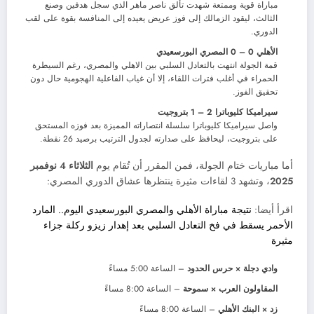
مباراة قوية وممتعة شهدت تألق ناصر ماهر الذي سجل هدفين وصنع
الثالث، ليقود الزمالك إلى فوز عريض يعيده إلى المنافسة بقوة على لقب
الدوري.
الأهلي 0 – 0 المصري البورسعيدي
قمة الجولة انتهت بالتعادل السلبي بين الاهلي والمصري، رغم السيطرة
الحمراء في أغلب فترات اللقاء، إلا أن غياب الفاعلية الهجومية حال دون
تحقيق الفوز.
سيراميكا كليوباترا 2 – 1 بتروجيت
واصل سيراميكا كليوباترا سلسلة انتصاراته المميزة بعد فوزه المستحق
على بتروجيت، ليحافظ على صدارته لجدول الترتيب برصيد 26 نقطة.
أما مباريات ختام الجولة، فمن المقرر أن تُقام يوم
الثلاثاء 4 نوفمبر
2025
، وتشهد 3 لقاءات مثيرة ينتظرها عشاق الدوري المصري:
اقرأ أيضا:
نتيجة مباراة الأهلي والمصري البورسعيدي اليوم.. المارد
الأحمر يسقط في فخ التعادل السلبي بعد إهدار زيزو ركلة جزاء
مثيرة
وادي دجلة × حرس الحدود
– الساعة 5:00 مساءً
المقاولون العرب × سموحة
– الساعة 8:00 مساءً
زد × البنك الأهلي
– الساعة 8:00 مساءً