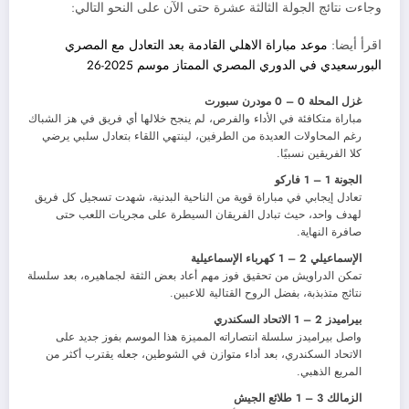
وجاءت نتائج الجولة الثالثة عشرة حتى الآن على النحو التالي:
اقرأ أيضا:
موعد مباراة الاهلي القادمة بعد التعادل مع المصري
البورسعيدي في الدوري المصري الممتاز موسم 2025-26
غزل المحلة 0 – 0 مودرن سبورت
مباراة متكافئة في الأداء والفرص، لم ينجح خلالها أي فريق في هز الشباك
رغم المحاولات العديدة من الطرفين، لينتهي اللقاء بتعادل سلبي يرضي
كلا الفريقين نسبيًا.
الجونة 1 – 1 فاركو
تعادل إيجابي في مباراة قوية من الناحية البدنية، شهدت تسجيل كل فريق
لهدف واحد، حيث تبادل الفريقان السيطرة على مجريات اللعب حتى
صافرة النهاية.
الإسماعيلي 2 – 1 كهرباء الإسماعيلية
تمكن الدراويش من تحقيق فوز مهم أعاد بعض الثقة لجماهيره، بعد سلسلة
نتائج متذبذبة، بفضل الروح القتالية للاعبين.
بيراميدز 2 – 1 الاتحاد السكندري
واصل بيراميدز سلسلة انتصاراته المميزة هذا الموسم بفوز جديد على
الاتحاد السكندري، بعد أداء متوازن في الشوطين، جعله يقترب أكثر من
المربع الذهبي.
الزمالك 3 – 1 طلائع الجيش