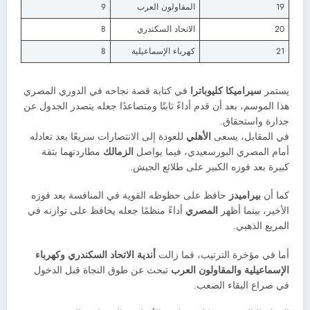
19
المقاولون العرب
9
20
الاتحاد السكندري
8
21
كهرباء الإسماعيلية
8
يستمر
سيراميكا كليوباترا
في كتابة قصة نجاحه في الدوري المصري
هذا الموسم، بعد أن قدم أداءً ثابتًا ومتصاعدًا جعله يتصدر الجدول عن
جدارة واستحقاق.
في المقابل، يسعى
الأهلي
للعودة إلى الانتصارات سريعًا بعد تعادله
أمام المصري البورسعيدي، فيما يواصل
الزمالك
مطاردتهما بثقة
كبيرة بعد فوزه الكبير على طلائع الجيش.
كما أن
بيراميدز
حافظ على حظوظه القوية في المنافسة بعد فوزه
الأخير، بينما أظهر
المصري
أداءً منظمًا جعله يحافظ على توازنه في
المربع الذهبي.
أما في مؤخرة الترتيب، فما زالت
أندية الاتحاد السكندري وكهرباء
الإسماعيلية والمقاولون العرب
تبحث عن طوق النجاة قبل الدخول
في صراع البقاء الصعب.