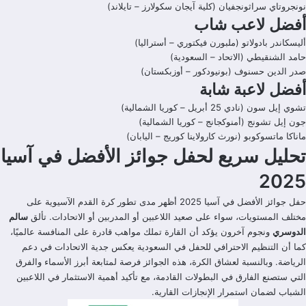
نونجروتاي سراثونجفيان (كلية آيجان سكولارز – تايلاند)
أفضل لاعب شاب
أليسكاندر بادولاتو (ملبورن فيكتوري – أستراليا)
حامد الشنقيطي (الاتحاد – السعودية)
صدر الدين حسنوف (بونيودكور – أوزبكستان)
أفضل لاعبة شابة
تشوي إيل سون (نادي 25 أبريل – كوريا الشمالية)
جون إيل تشونج (أمنوكجانج – كوريا الشمالية)
ماناكا ماتسوكوبو (نورث كارولاينا كوريج – اليابان)
تحليل سريع لحفل جوائز الأفضل في آسيا
2025
حفل جوائز الأفضل في آسيا 2025 أظهر مدى تطور كرة القدم الآسيوية على
مختلف المستويات، سواء على صعيد اللاعبين أو المدربين أو الاتحادات. تألق
سالم
الدوسري
ونجوم آخرون يؤكد أن القارة تملك مواهب قادرة على المنافسة عالميًا،
كما أن التنظيم الاحترافي للحفل في السعودية يعكس جدية الاتحادات في دعم
الرياضة. وبالنسبة لعشاق الكرة، هذه الجوائز فرصة لمتابعة أبرز الأسماء والفرق
التي ستصنع الفارق في البطولات القادمة، مع تأكيد أهمية الاستثمار في اللاعبين
الشباب لضمان استمرار الإنجازات القارية.