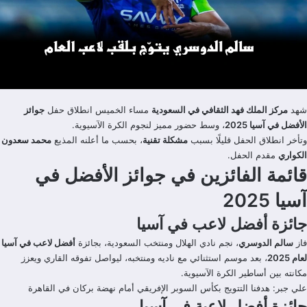
شهد
مركز الملك فهد الثقافي في السعودية
مساء الخميس انطلاق حفل
جوائز
الأفضل في آسيا 2025
، وسط حضور مميز لنجوم الكرة الآسيوية.
وتأخر انطلاق الحفل قليلًا بسبب
مشكلة تقنية
، بحسب ما أعلنه المذيع
محمد سعدون
الكواري
مقدم الحفل.
قائمة الفائزين في جوائز الأفضل في
آسيا 2025
جائزة أفضل لاعب في آسيا
فاز
سالم الدوسري
، نجم نادي الهلال ومنتخب السعودية، بجائزة
أفضل لاعب في آسيا
لعام 2025
، بعد موسم استثنائي مع ناديه ومنتخبه، ليواصل تفوقه القاري ويعزز
مكانته بين أساطير الكرة الآسيوية.
علي جبر: هدفنا التتويج بكأس السوبر الإفريقي أمام نهضة بركان في القاهرة
جائزة أفضل لاعبة في آسيا