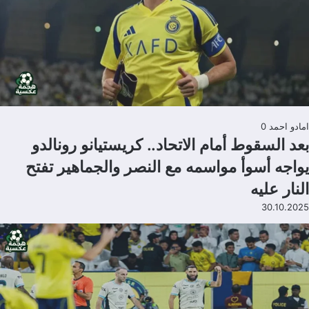
امادو احمد
0
بعد السقوط أمام الاتحاد.. كريستيانو رونالدو
يواجه أسوأ مواسمه مع النصر والجماهير تفتح
النار عليه
30.10.2025