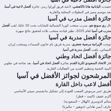
حصدت
اليابانية هانا تاكاهشي
، لاعبة فريق أوراوا ريدز، جائزة
أفضل لاعبة في آسيا
،
بعد موسم مميز في البطولات المحلية والقارية.
جائزة أفضل مدرب في آسيا
نال
ري سونج هو
، مدرب منتخب كوريا الشمالية للشابات تحت 20 عامًا، لقب
أفضل
مدرب في آسيا
لعام 2025، نظير قيادته منتخب بلاده لتحقيق نتائج مبهرة.
جائزة أفضل مدربة في آسيا
توجت
الإيرانية مرضية جعفري
، مدربة فريق بام خاتون للسيدات ومنتخب إيران
النسائي، بلقب
أفضل مدربة في آسيا
.
جائزة أفضل اتحاد وطني
فاز
الاتحاد السعودي لكرة القدم
بجائزة
أفضل اتحاد في آسيا
، بعد نجاحه في تطوير
البنية التحتية وتنظيم العديد من الفعاليات القارية.
المرشحون لجوائز الأفضل في آسيا
أفضل لاعب داخل القارة
طريق عمر مرموش الصعب للعودة إلى تشكيل مانشستر سيتي الأساسي
أكرم عفيف (السد – قطر)
سالم الدوسري (الهلال – السعودية)
عارف أيمن هانابي (جوهور – ماليزيا)