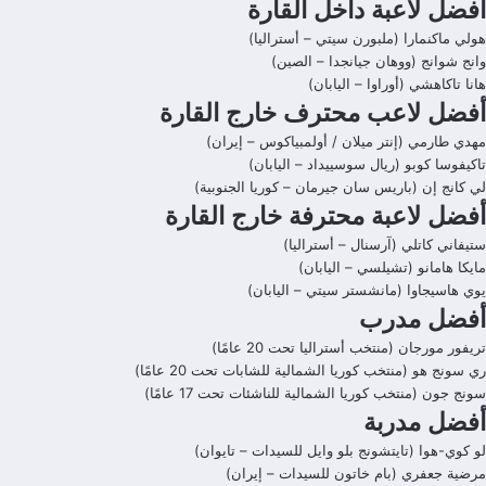
أفضل لاعبة داخل القارة
هولي ماكنمارا (ملبورن سيتي – أستراليا)
وانج شوانج (ووهان جيانجدا – الصين)
هانا تاكاهشي (أوراوا – اليابان)
أفضل لاعب محترف خارج القارة
مهدي طارمي (إنتر ميلان / أولمبياكوس – إيران)
تاكيفوسا كوبو (ريال سوسييداد – اليابان)
لي كانج إن (باريس سان جيرمان – كوريا الجنوبية)
أفضل لاعبة محترفة خارج القارة
ستيفاني كاتلي (آرسنال – أستراليا)
مايكا هامانو (تشيلسي – اليابان)
يوي هاسيجاوا (مانشستر سيتي – اليابان)
أفضل مدرب
تريفور مورجان (منتخب أستراليا تحت 20 عامًا)
ري سونج هو (منتخب كوريا الشمالية للشابات تحت 20 عامًا)
سونج جون (منتخب كوريا الشمالية للناشئات تحت 17 عامًا)
أفضل مدربة
لو كوي-هوا (تايتشونج بلو وايل للسيدات – تايوان)
مرضية جعفري (بام خاتون للسيدات – إيران)