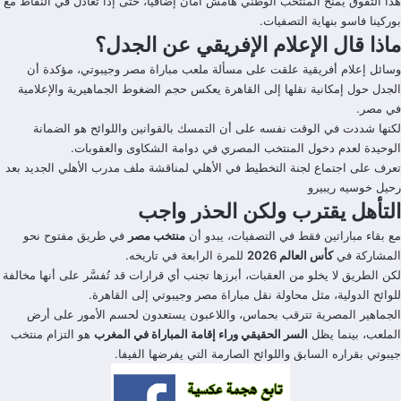
هذا التفوق يمنح المنتخب الوطني هامش أمان إضافيًا، حتى إذا تعادل في النقاط مع
بوركينا فاسو بنهاية التصفيات.
ماذا قال الإعلام الإفريقي عن الجدل؟
وسائل إعلام أفريقية علقت على مسألة ملعب مباراة مصر وجيبوتي، مؤكدة أن
الجدل حول إمكانية نقلها إلى القاهرة يعكس حجم الضغوط الجماهيرية والإعلامية
في مصر.
لكنها شددت في الوقت نفسه على أن التمسك بالقوانين واللوائح هو الضمانة
الوحيدة لعدم دخول المنتخب المصري في دوامة الشكاوى والعقوبات.
تعرف على اجتماع لجنة التخطيط في الأهلي لمناقشة ملف مدرب الأهلي الجديد بعد
رحيل خوسيه ريبيرو
التأهل يقترب ولكن الحذر واجب
مع بقاء مباراتين فقط في التصفيات، يبدو أن
منتخب مصر
في طريق مفتوح نحو
المشاركة في
كأس العالم 2026
للمرة الرابعة في تاريخه.
لكن الطريق لا يخلو من العقبات، أبرزها تجنب أي قرارات قد تُفسَّر على أنها مخالفة
للوائح الدولية، مثل محاولة نقل مباراة مصر وجيبوتي إلى القاهرة.
الجماهير المصرية تترقب بحماس، واللاعبون يستعدون لحسم الأمور على أرض
الملعب، بينما يظل
السر الحقيقي وراء إقامة المباراة في المغرب
هو التزام منتخب
جيبوتي بقراره السابق واللوائح الصارمة التي يفرضها الفيفا.