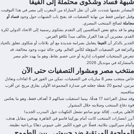
شبهة فساد وشكوى محتملة إلى الفيفا
المصادر نفسها شددت على أن نقل المباراة من المغرب إلى مصر في هذا التوقيت،
وقبل جولتين فقط من نهاية التصفيات، قد يفتح باب الشبهات حول وجود
فساد أو
مجاملة
لصالح المنتخب المصري.
وهو ما قد يدفع بعض المنافسين إلى التقدم بشكوى رسمية إلى الاتحاد الدولي لكرة
القدم، معتبرين أن هذا القرار يخالف مبدأ تكافؤ الفرص.
الجدير بالذكر أن
الفيفا
يتعامل بصرامة شديدة مع أي بلاغات أو شكاوى تتعلق بالحياد
والنزاهة في التصفيات المؤهلة لكأس العالم. وفي حالة ثبوت وجود مخالفة، قد
تتعرض المنتخبات لعقوبات إدارية أو حتى خصم نقاط، وهو ما يهدد حلم مصر
بالمشاركة في مونديال 2026.
منتخب مصر ومشوار التصفيات حتى الآن
خاض منتخب مصر 8 مباريات في التصفيات، تمكن من الفوز في 6 لقاءات وتعادل
مرتين، ليجمع 20 نقطة جعلته في صدارة المجموعة الأولى بفارق مريح عن أقرب
منافسيه.
وقد سجل الفراعنة 17 هدفًا، بينما استقبلت شباكهم 3 أهداف فقط، وهو ما يعكس
قوة دفاع المنتخب وصلابته خلال المشوار.
الأهلي يترقب.. إقالة نونو سانتو تشعل التكهنات حول المدرب الجديد!
أبرز انتصارات المنتخب كانت أمام بوركينا فاسو في القاهرة بهدفين مقابل هدف،
وأمام سيراليون بثلاثية، فضلًا عن فوزه الكبير على جيبوتي ذهابًا برباعية نظيفة.
المواجهة المرتقبة ضد جيبوتي.. بين الطموح