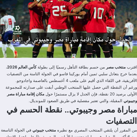
اقترب
منتخب مصر
من حسم بطاقة التأهل رسميًا إلى بطولة
كأس العالم 2026
،
بعدما خرج بتعادل سلبي ثمين أمام بوركينا فاسو في الجولة الثامنة من التصفيات
الأفريقية، في اللقاء الذي أقيم على ملعب 4 أغسطس بالعاصمة واجادوجو.
ورغم أن النقطة التي حصل عليها المنتخب الوطني أبقت على صدارته للمجموعة
الأولى برصيد 20 نقطة، فإن الجدل لا يزال مستمرًا حول
مكان إقامة مباراة مصر
وجيبوتي
المقبلة، والتي تعتبر مفصلية في طريق الصعود للمونديال.
مباراة مصر وجيبوتي.. نقطة الحسم في
التصفيات
من المقرر أن يلتقي المنتخب المصري مع نظيره
منتخب جيبوتي
في الجولة التاسعة
يوم 6 أكتوبر المقبل، في مباراة تحتضنها الأراضي المغربية بناءً على اختيار الاتحاد