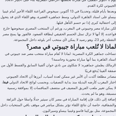
الجيبوتي لكرة القدم.
وبعدها بأيام قليلة، وتحديدًا في 13 أكتوبر، سيخوض الفراعنة اللقاء الأخير أمام غينيا
بيساو على استاد القاهرة الدولي، وسط جماهيره الغفيرة، وهو اللقاء الذي قد يتحول
إلى احتفالية كبرى إذا تم حسم التأهل قبلها.
لكن مباراة مصر وجيبوتي في المغرب، ورغم أن المنتخب المصري سيخوضها خارج
قواعده، إلا أنها لا تزال تمثل الحسم الحقيقي لبطاقة الصعود. فالفوز بها يمنح مصر
النقطة رقم 23، وهو رصيد لا يمكن لأي منتخب آخر بلوغه داخل المجموعة.
لماذا لا تُلعب مباراة جيبوتي في مصر؟
تساءلت جماهير الكرة المصرية: لماذا لا تُقام مباراة منتخب مصر ضد جيبوتي في
استاد القاهرة بما أنها مباراة محورية وحاسمة؟
الزمالك يطمئن جماهيره: لا شكاوى من نادي خوان ألفينا السابق والقسط الأول من
صفقة ألفينا يُدفع قريبًا
مصادر مطلعة أكدت أن الأمر غير ممكن لعدة أسباب، أبرزها أن الاتحاد الجيبوتي
اختار المغرب كأرضه البديلة منذ بداية التصفيات. وبحسب لوائح الاتحاد الدولي
فيفا
،
لا يمكن تغيير ملعب الفريق المضيف في منتصف المنافسات إلا بموافقة رسمية
مسبقة، وهو ما لم يحدث.
إضافة إلى ذلك، فإن إقامة المباراة في مصر كان سيثير جدلًا واسعًا حول النزاهة
والشفافية، خاصة أن نتائج اللقاء تؤثر بشكل مباشر في موقف باقي المنتخبات داخل
المجموعة، مثل بوركينا فاسو وغينيا بيساو وسيراليون.