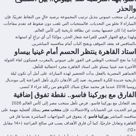
والحذر
رغم أن منتخب جيبوتي يتذيل ترتيب المجموعة برصيد خالٍ من النقاط تقريبًا، فإن
المباراة لا تخلو من التحديات. فالمنتخبات التي تلعب دون ضغوط قد تقدم مفاجآت،
خاصة إذا كان خصمها يبحث عن بطاقة تاريخية إلى كأس العالم.
ولهذا يرفع الجهاز الفني للفراعنة شعار الحذر، مؤكدًا أن أي تراخٍ أو استهانة
بالمنافس قد يعقد الموقف ويفتح الباب أمام منافسيه المباشرين.
استاد القاهرة ينتظر الحسم أمام غينيا بيساو
إذا ما نجح المنتخب الوطني في الفوز على جيبوتي بالمغرب، فسيكون لقاء الجولة
الأخيرة ضد غينيا بيساو على استاد القاهرة مجرد احتفالية للتأهل.
الجماهير المصرية بالفعل بدأت التحضير لهذه المباراة، على أمل أن تكون ليلة
تاريخية جديدة للكرة المصرية، تعيد إلى الأذهان ذكرى تأهل الفراعنة إلى مونديال
روسيا 2018 عندما هز محمد صلاح شباك الكونغو من ركلة جزاء لا تُنسى.
الفارق مع بوركينا فاسو.. نقطة تفوق إضافية
بعد التعادل مع بوركينا فاسو.. فرص تأهل منتخب مصر إلى كأس العالم 2026
ورغم الحديث عن الحسابات والاحتمالات، فإن
منتخب مصر
يمتلك أفضلية مهمة على
منافسه المباشر
بوركينا فاسو
، إذ يتفوق في المواجهات المباشرة بعدما فاز في
القاهرة وتعادل خارجيًا، كما أن فارق الأهداف يصب في صالح الفراعنة (+14 مقابل
+12).