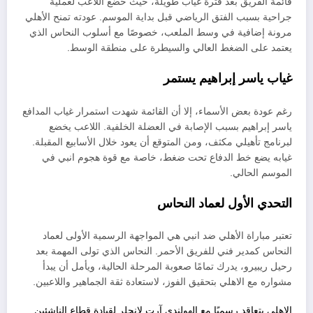
قائمة الفريق بعد فترة غياب طويلة، حيث خضع اللاعب لعملية
جراحية بسبب الفتق الرياضي قبل بداية الموسم. عودته تمنح الأهلي
مرونة إضافية في وسط الملعب، خصوصًا مع أسلوب النحاس الذي
يعتمد على الضغط العالي والسيطرة على منطقة الوسط.
غياب ياسر إبراهيم يستمر
رغم عودة بعض الأسماء، إلا أن القائمة شهدت استمرار غياب المدافع
ياسر إبراهيم بسبب الإصابة في العضلة الخلفية. اللاعب يخضع
لبرنامج تأهيلي مكثف، ومن المتوقع أن يعود خلال الأسابيع المقبلة.
غيابه يضع خط الدفاع تحت ضغط، خاصة مع قوة هجوم انبي في
الموسم الحالي.
التحدي الأول لعماد النحاس
تعتبر مباراة الأهلي ضد انبي هي المواجهة الرسمية الأولى لعماد
النحاس كمدير فني للفريق الأحمر. النحاس الذي تولى المهمة بعد
رحيل ريبيرو، يدرك تمامًا صعوبة المرحلة الحالية، ويأمل أن يبدأ
مشواره مع الاهلي بتحقيق الفوز، لاستعادة ثقة الجماهير واللاعبين.
الاهلي يتعاقد رسميًا مع الهولندي آرت لانجلر لقيادة قطاع الناشئين