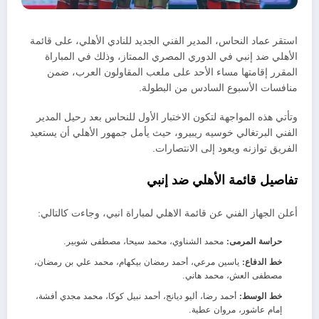
استقر عماد النحاس، المدير الفني الجديد للنادي الأهلي، على قائمة
الأهلي ضد إنبي في الدوري المصري الممتاز، وذلك في المباراة
المقرر إقامتها مساء الأحد على ملعب المقاولون العرب، ضمن
منافسات الأسبوع السادس من البطولة.
وتأتي هذه المواجهة لتكون الاختبار الأول للنحاس بعد رحيل المدير
الفني البرتغالي خوسيه ريبيرو، حيث يأمل جمهور الأهلي أن يستعيد
الفريق توازنه ويعود إلى الانتصارات.
تفاصيل قائمة الأهلي ضد إنبي
أعلن الجهاز الفني عن قائمة الاهلي لمباراة انبي، وجاءت كالتالي:
حراسة المرمى:
محمد الشناوي، محمد سيحا، مصطفى شوبير.
خط الدفاع:
ياسين مرعي، أحمد رمضان بيكهام، محمد علي بن رمضان،
مصطفى العش، محمد هاني.
خط الوسط:
أحمد رضا، أليو ديانج، أحمد نبيل كوكا، محمد مجدي أفشة،
إمام عاشور، مروان عطية.