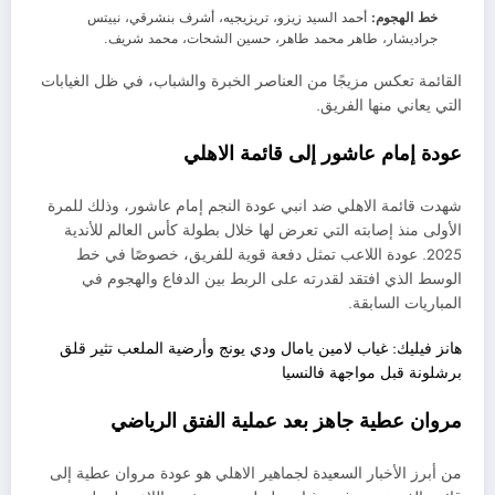
خط الهجوم:
أحمد السيد زيزو، تريزيجيه، أشرف بنشرقي، نييتس
جراديشار، طاهر محمد طاهر، حسين الشحات، محمد شريف.
القائمة تعكس مزيجًا من العناصر الخبرة والشباب، في ظل الغيابات
التي يعاني منها الفريق.
عودة إمام عاشور إلى قائمة الاهلي
شهدت قائمة الاهلي ضد انبي عودة النجم إمام عاشور، وذلك للمرة
الأولى منذ إصابته التي تعرض لها خلال بطولة كأس العالم للأندية
2025. عودة اللاعب تمثل دفعة قوية للفريق، خصوصًا في خط
الوسط الذي افتقد لقدرته على الربط بين الدفاع والهجوم في
المباريات السابقة.
هانز فيليك: غياب لامين يامال ودي يونج وأرضية الملعب تثير قلق
برشلونة قبل مواجهة فالنسيا
مروان عطية جاهز بعد عملية الفتق الرياضي
من أبرز الأخبار السعيدة لجماهير الاهلي هو عودة مروان عطية إلى