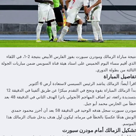
نتيجة مباراة الزمالك ومودرن سبورت بفوز الفارس الأبيض بنتيجة 2-1، في اللقاء
الذي أقيم مساء اليوم الخميس على استاد هيئة قناة السويس ضمن مباريات الجولة
الثالثة من بطولة الدوري.
تفاصيل المباراة
اقرأ أيضاً:
الزمالك يناشد الرئيس السيسي لاستعادة أرض 6 أكتوبر
بدأ الزمالك المباراة بقوة ونجح في التقدم مبكرًا عن طريق ألفينا في الدقيقة 12
بتسديدة رائعة، ثم أضاف المهاجم الأنجولي بانزا الهدف الثاني في الدقيقة 48 بعد
خطأ من الحارس محمد أبو جبل.
مودرن سبورت سجل هدفه الوحيد في الدقيقة 58 بعد أن أحرز محمود حمدي
الونش هدفًا عكسيًا بالخطأ في مرماه، ليكون أول هدف يدخل شباك الزمالك هذا
الموسم.
تشكيل الزمالك أمام مودرن سبورت