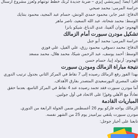
اقرأ أيضاً:
إيبيريتشي إيزي – ضربة جديدة تُربك خطط توتنهام وتُعزز مشروع ارسنال
حراسة المرمى: محمد صبحي
الدفاع: عمر جابر، محمود حمدي الونش، حسام عبد المجيد، محمود بنتايك
الوسط: محمد شحاتة، عبد الله السعيد، ناصر ماهر
الهجوم: خوان ألفينا، عدي الدباغ، شيكو بانزا
تشكيل مودرن سبورت أمام الزمالك
حراسة المرمى: محمد أبو جبل
الدفاع: محمد دسوقي، محمود رزق، علي الفيل، علي فوزي
الوسط: أحمد يوسف، عبد الرحمن شيكا، محمد هلال، محمد مسعد
الهجوم: أرنولد إيبا، حسام حسن
نتيجة مباراة الزمالك ومودرن سبورت
بهذا الفوز رفع الزمالك رصيده إلى 7 نقاط في المركز الثاني بجدول ترتيب الدوري
خلف المصري البورسعيدي المتصدر بفارق الأهداف.
أما مودرن سبورت فقد تجمد رصيده عند 4 نقاط في المركز التاسع، بعدما حقق
تعادلًا مع الأهلي وفوزًا على الاتحاد في أول جولتين.
المباريات القادمة
الزمالك يواجه فاركو يوم 26 أغسطس ضمن الجولة الرابعة من الدوري.
مودرن سبورت يلتقي بيراميدز يوم 25 من الشهر نفسه.
تابعنا على أخبار جوجل: