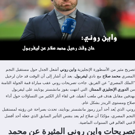
تصريح مثير من الأسطورة الإنجليزية
واين روني
أشعل الجدل حول مستقبل النجم
المصري
محمد صلاح
مع نادي
ليفربول
، بعد أن أشار إلى أن الوقت قد حان لرحيل
“الملك المصري” عن الفريق. جاءت تصريحات روني عقب مباراة قمة الجولة الثامنة
من
الدوري الإنجليزي الممتاز
، التي انتهت بفوز مانشستر يونايتد على ليفربول
بهدفين مقابل هدف في ملعب آنفيلد، في لقاء أثار الكثير من التساؤلات حول أداء
صلاح ومستوى الريدز بشكل عام.
روني، الذي يُعد أحد أبرز رموز مانشستر يونايتد، تحدث بصراحة عن رؤيته لمستقبل
النجم المصري، مؤكدًا أن صلاح لم يعد بنفس التأثير السابق الذي جعله أحد أفضل
لاعبي العالم في السنوات الماضية.
تصريحات واين روني المثيرة عن محمد