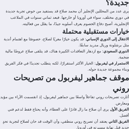
جديدة؟
يرى عدد من المحللين الإنجليز أن محمد صلاح قد يستفيد من خوض تجربة جديدة
في دوري مختلف، سواء في أوروبا أو خارجها. فبعد ثماني سنوات في الملاعب
الإنجليزية، أصبح دفاع الخصوم يعرف أسلوبه جيدًا، ما يقلل من فعاليته.
خيارات مستقبلية محتملة
الانتقال إلى الدوري الإسباني
: قد يكون خيارًا مغريًا لصلاح، خصوصًا مع اهتمام أندية
مثل برشلونة وريال مدريد سابقًا.
الدوري السعودي
: مع ازدهار التعاقدات الكبيرة هناك، قد يتلقى صلاح عروضًا مالية
ضخمة.
الاستمرار في ليفربول
: الخيار الأكثر استقرارًا، لكنه يتطلب تجديدًا في فكر الفريق
وبناء مجموعة جديدة حوله.
موقف جماهير ليفربول من تصريحات
روني
أثارت تصريحات روني تفاعلاً واسعًا بين جماهير ليفربول، إذ انقسمت الآراء بين مؤيد
ومعارض.
الفريق الأول
يرى أن صلاح ما زال قادرًا على العطاء، وأنه يحتاج فقط لدعم فني
أفضل.
الفريق الثاني
يعتقد أن تصريح روني منطقي، وأن الوقت قد حان لصلاح لتجربة تحدٍ
جديد قبل نهاية مسيرته في أوروبا.