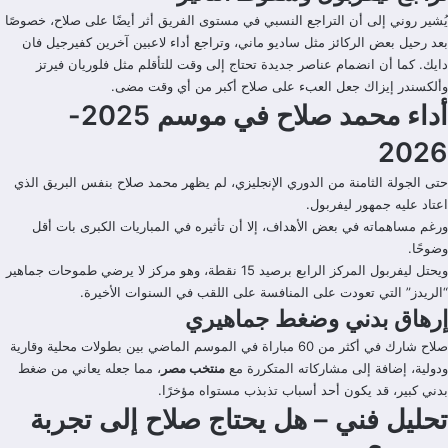
يُشير روني إلى أن التراجع النسبي في مستوى الفريق أثر أيضًا على صلاح، خصوصًا
بعد رحيل بعض الركائز مثل ساديو ماني، وتراجع أداء لاعبين آخرين كفيرجيل فان
دايك. كما أن انضمام عناصر جديدة تحتاج إلى وقت للتأقلم مثل فلوريان فيرتز
وألكسندر إيزاك جعل العبء على صلاح أكبر من أي وقت مضى.
أداء محمد صلاح في موسم 2025-
2026
حتى الجولة الثامنة من الدوري الإنجليزي، لم يظهر محمد صلاح بنفس البريق الذي
اعتاد عليه جمهور ليفربول.
ورغم مساهماته في بعض الأهداف، إلا أن تأثيره في المباريات الكبرى بات أقل
وضوحًا.
ويحتل ليفربول المركز الرابع برصيد 15 نقطة، وهو مركز لا يرضي طموحات جماهير
“الريدز” التي تعودت على المنافسة على اللقب في السنوات الأخيرة.
إرهاق بدني وضغط جماهيري
صلاح شارك في أكثر من 60 مباراة في الموسم الماضي بين بطولات محلية وقارية
ودولية، إضافة إلى مشاركاته المتكررة مع
منتخب مصر
، مما جعله يعاني من ضغط
بدني كبير، قد يكون أحد أسباب تذبذب مستواه مؤخرًا.
تحليل فني – هل يحتاج صلاح إلى تجربة