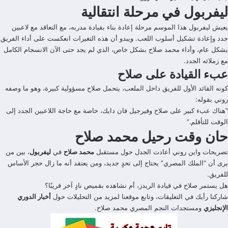
ليفربول في مرحلة انتقالية
يعيش ليفربول هذا الموسم مرحلة إعادة بناء بقيادة مدربه، مع التعاقد مع لاعبين
جدد وإعادة تشكيل أسلوب اللعب. ويبدو أن هذه التغيرات انعكست على أداء الفريق
بشكل عام، وأداء محمد صلاح بشكل خاص، الذي لم يجد حتى الآن الانسجام الكامل
مع زملائه الجدد.
عبء القيادة على صلاح
كونه القائد الأول للفريق داخل الملعب، يتحمل صلاح مسؤولية كبيرة، وهو ما وصفه
روني بقوله:
“هناك عبء كبير على صلاح وفيرجيل فان دايك، خاصة مع حاجة اللاعبين الجدد إلى
الوقت للتأقلم.”
حان وقت رحيل محمد صلاح
تصريحات واين روني أعادت الجدل حول مستقبل
محمد صلاح
في
ليفربول
، بين من
يرى أن “الملك المصري” يحتاج إلى تحدٍ جديد، ومن يعتقد أنه ما زال حجر الأساس
للفريق.
هل يستمر صلاح في قيادة الريدز، أم نشاهده بقميص نادٍ آخر قريبًا؟
شاركنا رأيك في التعليقات، وتابع موقعنا لمزيد من التحليلات حول
أخبار الدوري
الإنجليزي
ومستجدات النجم المصري محمد صلاح.