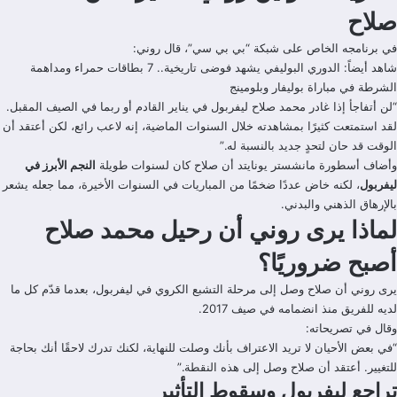
صلاح
في برنامجه الخاص على شبكة “بي بي سي”، قال روني:
شاهد أيضاً:
الدوري البوليفي يشهد فوضى تاريخية.. 7 بطاقات حمراء ومداهمة
الشرطة في مباراة بوليفار وبلومينج
“لن أتفاجأ إذا غادر محمد صلاح ليفربول في يناير القادم أو ربما في الصيف المقبل.
لقد استمتعت كثيرًا بمشاهدته خلال السنوات الماضية، إنه لاعب رائع، لكن أعتقد أن
الوقت قد حان لتحدٍ جديد بالنسبة له.”
وأضاف أسطورة مانشستر يونايتد أن صلاح كان لسنوات طويلة
النجم الأبرز في
ليفربول
، لكنه خاض عددًا ضخمًا من المباريات في السنوات الأخيرة، مما جعله يشعر
بالإرهاق الذهني والبدني.
لماذا يرى روني أن رحيل محمد صلاح
أصبح ضروريًا؟
يرى روني أن صلاح وصل إلى مرحلة التشبع الكروي في ليفربول، بعدما قدّم كل ما
لديه للفريق منذ انضمامه في صيف 2017.
وقال في تصريحاته:
“في بعض الأحيان لا تريد الاعتراف بأنك وصلت للنهاية، لكنك تدرك لاحقًا أنك بحاجة
للتغيير. أعتقد أن صلاح وصل إلى هذه النقطة.”
تراجع ليفربول وسقوط التأثير